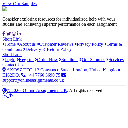
View Our Samples
Consider exploring resources for individualized help with your
studies and achieving superior performance on each assignment
Short Link
Home
About us
Customer Reviews
Privacy Policy
Terms &
Conditions
Delivery & Return Policy
Short Link
Login
Register
Order Now
Solutions
Our Samples
Services
Contact Us
AKOSZ TEC, 12 Constance Street, London, United Kingdom
E162DQ.
+44 7760 3690 75
support@onlineassignments.co.uk
© 2026. Online Assignments UK
. All rights reserved.