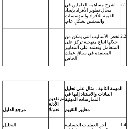
2.1
اشرح مساهمة العاملين في
مجال تطوير الأفراد بإيجاد
القيمة للأفراد والمؤسسات
والمعنيين بشكلٍ عام.
2.2
لخص الأساليب التي يمكن من
خلالها اتباع منهجية تركز على
المتعامل وتعتمد على المعايير
المعتمدة في سياق عملك
الخاص
المهمة الثانية - مثال على تحليل
البيانات والاستناد إليها في
تم تقديم
الممارسات المهنية
الأدلة
معايير التقييم
نعم/لا
مرجع الدليل
1.4
أجرِ العمليات الحسابية
التحليل