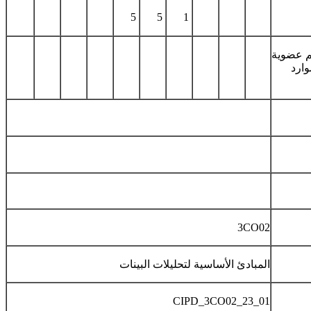
5
5
1
م من رقم عضوية
وارد
3CO02
المبادئ الأساسية لتحليلات البينات
CIPD_3CO02_23_01