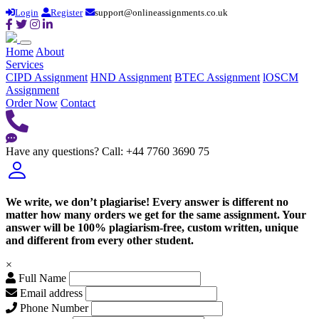
Login
Register
support@onlineassignments.co.uk
Home
About
Services
CIPD Assignment
HND Assignment
BTEC Assignment
lOSCM
Assignment
Order Now
Contact
Have any questions?
Call: +44 7760 3690 75
We write, we don’t plagiarise! Every answer is different no
matter how many orders we get for the same assignment. Your
answer will be 100% plagiarism-free, custom written, unique
and different from every other student.
×
Full Name
Email address
Phone Number