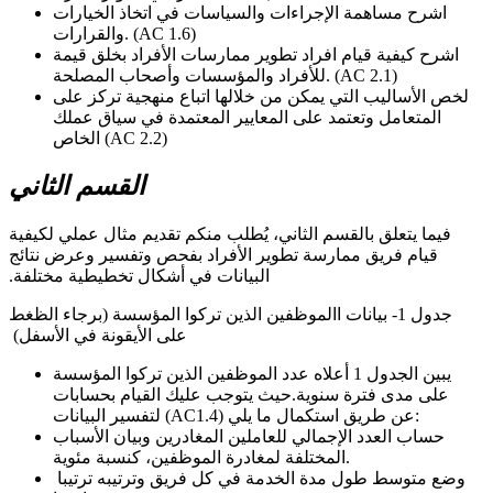
اشرح مساهمة الإجراءات والسياسات في اتخاذ الخيارات
والقرارات. (AC 1.6)
اشرح كيفية قيام افراد تطوير ممارسات الأفراد بخلق قيمة
للأفراد والمؤسسات وأصحاب المصلحة. (AC 2.1)
لخص الأساليب التي يمكن من خلالها اتباع منهجية تركز على
المتعامل وتعتمد على المعايير المعتمدة في سياق عملك
الخاص (AC 2.2)
القسم الثاني
فيما يتعلق بالقسم الثاني، يُطلب منكم تقديم مثال عملي لكيفية
قيام فريق ممارسة تطوير الأفراد بفحص وتفسير وعرض نتائج
البيانات في أشكال تخطيطية مختلفة.
جدول 1- بيانات االموظفين الذين تركوا المؤسسة (برجاء الظغط
على الأيقونة في الأسفل)
يبين الجدول 1 أعلاه عدد الموظفين الذين تركوا المؤسسة
على مدى فترة سنوية.حيث يتوجب عليك القيام بحسابات
لتفسير البيانات (AC1.4) عن طريق استكمال ما يلي:
حساب العدد الإجمالي للعاملين المغادرين وبيان الأسباب
المختلفة لمغادرة الموظفين، كنسبة مئوية.
وضع متوسط طول مدة الخدمة في كل فريق وترتيبه ترتيبا